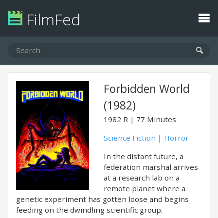
FilmFed
Forbidden World
(1982)
1982
R
77 Minutes
Science Fiction
|
Horror
In the distant future, a
federation marshal arrives
at a research lab on a
remote planet where a
genetic experiment has gotten loose and begins
feeding on the dwindling scientific group.