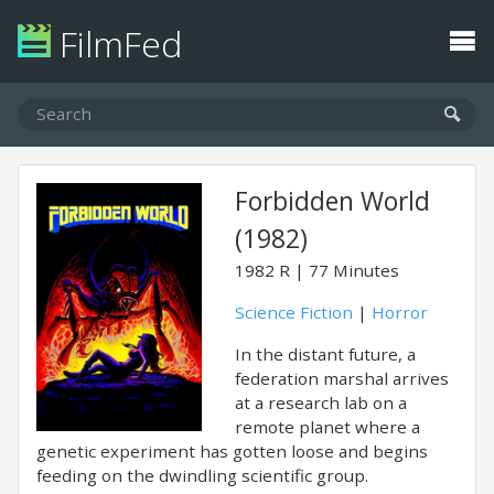
FilmFed
Forbidden World
(1982)
1982
R
77 Minutes
Science Fiction
|
Horror
In the distant future, a
federation marshal arrives
at a research lab on a
remote planet where a
genetic experiment has gotten loose and begins
feeding on the dwindling scientific group.